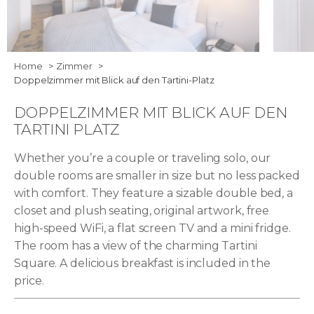
ART HOTEL TARTINI Double PLUS room
ART HO
Home
Zimmer
Doppelzimmer mit Blick auf den Tartini-Platz
with tartini square view without a balcony 8
with ta
1280x854 1
DOPPELZIMMER MIT BLICK AUF DEN
TARTINI PLATZ
Whether you’re a couple or traveling solo, our
double rooms are smaller in size but no less packed
with comfort. They feature a sizable double bed, a
closet and plush seating, original artwork, free
high-speed WiFi, a flat screen TV and a mini fridge.
The room has a view of the charming Tartini
Square. A delicious breakfast is included in the
price.