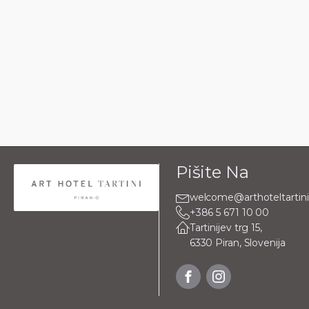
Pišite Na
welcome@arthoteltartin
+386 5 671 10 00
Tartinijev trg 15,
6330 Piran, Slovenija