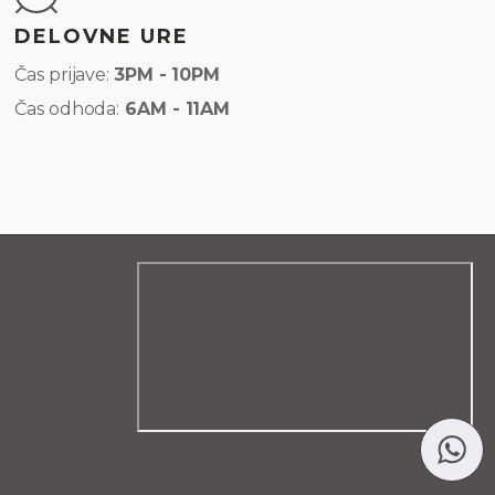
DELOVNE URE
Čas prijave:
3PM - 10PM
Čas odhoda:
6AM - 11AM