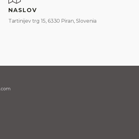
NASLOV
Tartinijev trg 15, 6330 Piran, Slovenia
i.com